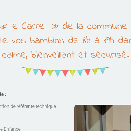
it « le Carre » de la commune 
lle vos bambins de 8h à 19h d
calme, bienveillant et sécurisé.
de :
ction de référente technique
te Enfance