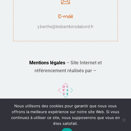

E-mail
y.barthe@lesbambinsdabord.fr
Mentions légales
– Site Internet et
référencement réalisés par –
Nous utilisons des cookies pour garantir que nous vous
Contactez-nous
offrons la meilleure expérience sur notre site Web. Si vous
continuez à utiliser ce site, nous supposerons que vous en
êtes satisfait.