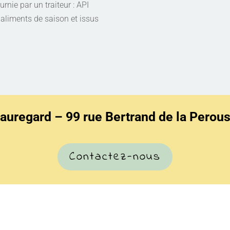
rnie par un traiteur : API
aliments de saison et issus
auregard – 99 rue Bertrand de la Perous
Contactez-nous